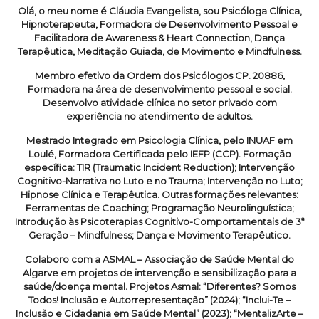
Olá, o meu nome é Cláudia Evangelista, sou Psicóloga Clínica,
Hipnoterapeuta, Formadora de Desenvolvimento Pessoal e
Facilitadora de Awareness & Heart Connection, Dança
Terapêutica, Meditação Guiada, de Movimento e Mindfulness.
Membro efetivo da Ordem dos Psicólogos CP. 20886,
Formadora na área de desenvolvimento pessoal e social.
Desenvolvo atividade clínica no setor privado com
experiência no atendimento de adultos.
Mestrado Integrado em Psicologia Clínica, pelo INUAF em
Loulé, Formadora Certificada pelo IEFP (CCP). Formação
específica: TIR (Traumatic Incident Reduction); Intervenção
Cognitivo-Narrativa no Luto e no Trauma; Intervenção no Luto;
Hipnose Clínica e Terapêutica. Outras formações relevantes:
Ferramentas de Coaching; Programação Neurolinguística;
Introdução às Psicoterapias Cognitivo-Comportamentais de 3ª
Geração – Mindfulness; Dança e Movimento Terapêutico.
Colaboro com a ASMAL – Associação de Saúde Mental do
Algarve em projetos de intervenção e sensibilização para a
saúde/doença mental. Projetos Asmal: “Diferentes? Somos
Todos! Inclusão e Autorrepresentação” (2024); “Inclui-Te –
Inclusão e Cidadania em Saúde Mental” (2023); “MentalizArte –